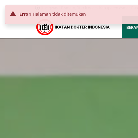
JL.zegward, Bismam, Distrik Agats, Kabupaten Asmat, Pa
Error!
Halaman tidak ditemukan
BERA