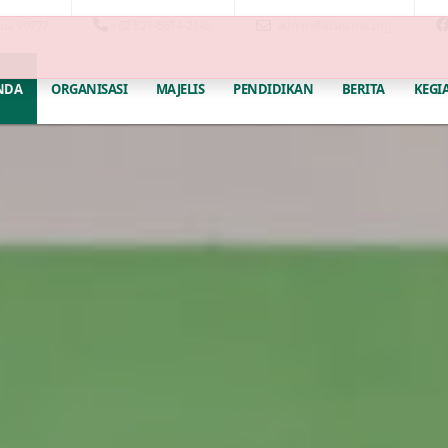
pua 99777
+62 821-6614-2145
admin@idiasmat.org
NDA
ORGANISASI
MAJELIS
PENDIDIKAN
BERITA
KEGI