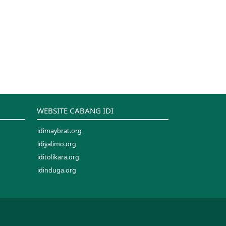
WEBSITE CABANG IDI
idimaybrat.org
idiyalimo.org
iditolikara.org
idinduga.org
idimappi.org
idipalopo.org
idisinjai.org
idisorong.org