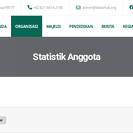
pua 99777
+62 821-6614-2145
admin@idiasmat.org
NDA
ORGANISASI
MAJELIS
PENDIDIKAN
BERITA
KEGI
Statistik Anggota