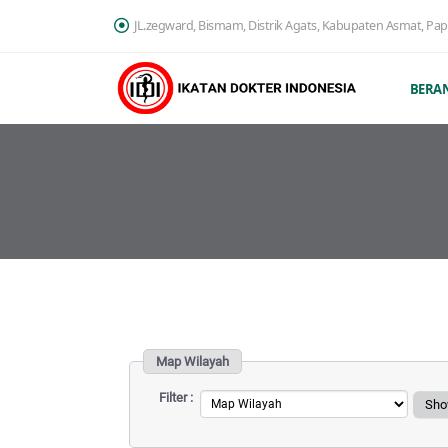
JL.zegward, Bismam, Distrik Agats, Kabupaten Asmat, Pa
BERA